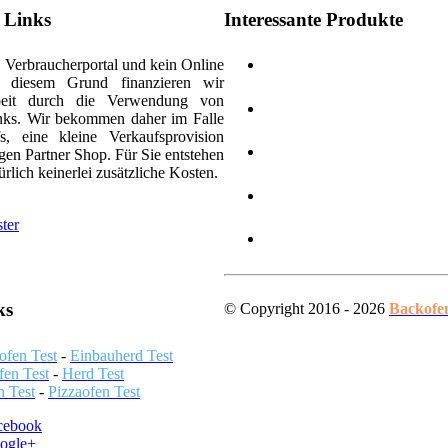
e Links
Interessante Produkte
n Verbraucherportal und kein Online
 diesem Grund finanzieren wir
beit durch die Verwendung von
inks. Wir bekommen daher im Falle
s, eine kleine Verkaufsprovision
gen Partner Shop. Für Sie entstehen
rlich keinerlei zusätzliche Kosten.
ter
ks
© Copyright 2016 - 2026
Backofe
ofen Test
-
Einbauherd Test
fen Test
-
Herd Test
n Test
-
Pizzaofen Test