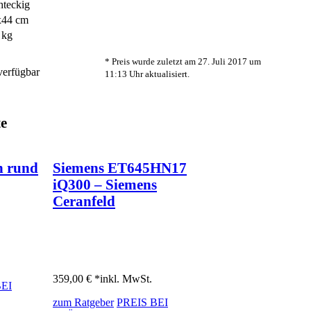
hteckig
x44 cm
 kg
* Preis wurde zuletzt am 27. Juli 2017 um
 verfügbar
11:13 Uhr aktualisiert.
te
n rund
Siemens ET645HN17
iQ300 – Siemens
Ceranfeld
359,00 € *
inkl. MwSt.
BEI
zum Ratgeber
PREIS BEI