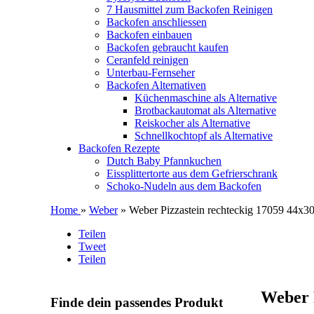
7 Hausmittel zum Backofen Reinigen
Backofen anschliessen
Backofen einbauen
Backofen gebraucht kaufen
Ceranfeld reinigen
Unterbau-Fernseher
Backofen Alternativen
Küchenmaschine als Alternative
Brotbackautomat als Alternative
Reiskocher als Alternative
Schnellkochtopf als Alternative
Backofen Rezepte
Dutch Baby Pfannkuchen
Eissplittertorte aus dem Gefrierschrank
Schoko-Nudeln aus dem Backofen
Home
»
Weber
» Weber Pizzastein rechteckig 17059 44x3
Teilen
Tweet
Teilen
Weber 
Finde dein passendes Produkt