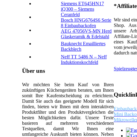
Siemens ET645HN17
*Affiliat
iQ300 – Siemens
Ceranfeld
Wir sind ei
Bosch HNG6764S6 Serie
Shop. Aus
8 Einbaubackofen
unsere Ar
AEG 47056VS-MN Herd
Affiliate-L
Glaskeramik & Edelstahl
eines Kauf
Bauknecht Emailliertes
vom jeweili
Backblech
dadurch natü
Neff TT 5486 N – Neff
Induktionskochfeld
Spielzeugtes
Über uns
Wir möchten Sie beim Kauf von Ihren
zukünftigen Küchengeräten beraten, um Ihnen
Quicklin
somit Ihre Kaufentscheidung zu erleichtern.
Damit Sie auch das geeignete Modell für sich
finden, bieten wir Ihnen mit dem interaktiven
Einbauback
Produktfilter und den Produktvergleichen die
Mini Backo
besten Möglichkeiten dafür. Unsere Texte
Mikrowelle
basieren auf mehreren verschiedenen
Testquellen, damit Wir Ihnen eine
umfangreiche Auskunft bieten können. Neben