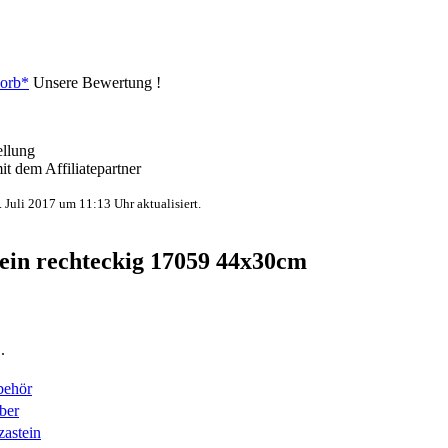
orb*
Unsere Bewertung !
ellung
t dem Affiliatepartner
. Juli 2017 um 11:13 Uhr aktualisiert.
ein rechteckig 17059 44x30cm
.
behör
ber
zastein