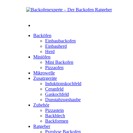
Backöfen
Einbaubackofen
Einbauherd
Herd
Miniöfen
Mini Backofen
Pizzaofen
Mikrowelle
Zusatzgeräte
Induktionskochfeld
Ceranfeld
Gaskochfeld
Dunstabzugshaube
Zubehör
Pizzastein
Backblech
Backformen
Ratgeber
Pyrolyse Backofen