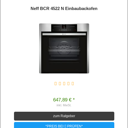
Neff BCR 4522 N Einbaubackofen
647,89 € *
inkl. MwSt.
zum Ratgeber
*PREIS BEI
PRÜFEN*