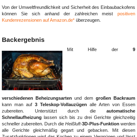
Von der Umweltfreundlichkeit und Sicherheit des Einbaubackofens
können Sie sich anhand der zahlreichen meist
positiven
Kundenrezensionen auf Amazon.de*
überzeugen.
Backergebnis
Mit Hilfe der
9
verschiedenen Beheizungsarten
und dem
großen Backraum
kann man auf
3 Teleskop-Vollauzügen
alle Arten von Essen
zubereiten. Unterstützt durch die
automatische
Schnellaufheizung
lassen sich bis zu drei Gerichte gleichzeitig
schneller zubereiten. Durch die
Heißluft-
3D-Plus-Funktion
werden
alle Gerichte gleichmäßig gegart und gebacken. Mit diesen
Zusatzfunktionen wird das Kochen zu einem Vergnügen und lässt