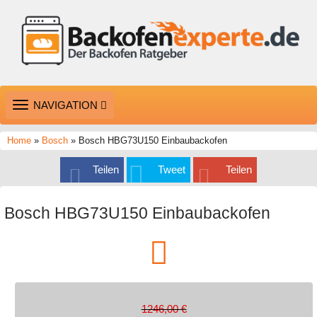
TOGGLE
NAVIGATION
NAVIGATION
Home
»
Bosch
» Bosch HBG73U150 Einbaubackofen
Teilen
Tweet
Teilen
Bosch HBG73U150 Einbaubackofen
1246,00 €