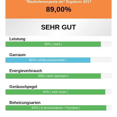
"Backofenexperte.de" Ergebnis 2017
89,00%
SEHR GUT
Leistung
90% ( stark )
Garraum
80% ( völlig ausreichend )
Energieverbrauch
90% ( sehr sparsam )
Geräuschpegel
94% ( sehr leise )
Beheizungsarten
95% ( 9 verschiedene + Pyrolyse )