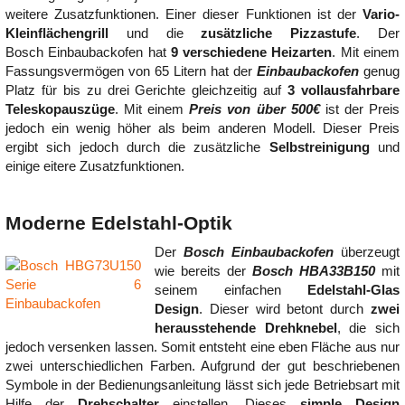
weitere Zusatzfunktionen. Einer dieser Funktionen ist der
Vario-
Kleinflächengrill
und die
zusätzliche Pizzastufe
. Der
Bosch Einbaubackofen hat
9 verschiedene Heizarten
. Mit einem
Fassungsvermögen von 65 Litern hat der
Einbaubackofen
genug
Platz für bis zu drei Gerichte gleichzeitig auf
3 vollausfahrbare
Teleskopauszüge
. Mit einem
Preis von über 500€
ist der Preis
jedoch ein wenig höher als beim anderen Modell. Dieser Preis
ergibt sich jedoch durch die zusätzliche
Selbstreinigung
und
einige eitere Zusatzfunktionen.
Moderne Edelstahl-Optik
Der
Bosch Einbaubackofen
überzeugt
wie bereits der
Bosch HBA33B150
mit
seinem einfachen
Edelstahl-Glas
Design
. Dieser wird betont durch
zwei
herausstehende Drehknebel
, die sich
jedoch versenken lassen. Somit entsteht eine eben Fläche aus nur
zwei unterschiedlichen Farben. Aufgrund der gut beschriebenen
Symbole in der Bedienungsanleitung lässt sich jede Betriebsart mit
Hilfe der
Drehschalter
einstellen. Dieses
simple Design