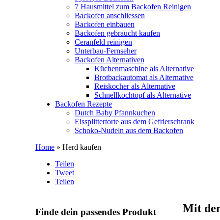
7 Hausmittel zum Backofen Reinigen
Backofen anschliessen
Backofen einbauen
Backofen gebraucht kaufen
Ceranfeld reinigen
Unterbau-Fernseher
Backofen Alternativen
Küchenmaschine als Alternative
Brotbackautomat als Alternative
Reiskocher als Alternative
Schnellkochtopf als Alternative
Backofen Rezepte
Dutch Baby Pfannkuchen
Eissplittertorte aus dem Gefrierschrank
Schoko-Nudeln aus dem Backofen
Home
» Herd kaufen
Teilen
Tweet
Teilen
Mit dem
Finde dein passendes Produkt