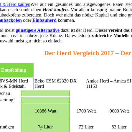
Wer auf ein gesundes und ausgewogenes Essen ste
 kann sich somit einen
Herd kaufen
. Vor allem knusprig braune Brat
ubackofens zubereiten. Doch wer nicht das nötige Kapital und eine g
aubackofen
oder
Einbauherd
kommen.
nd meist
günstigere Alternative
dazu ist der Herd. Dieser
vereint
das 
 und passt in nahezu jede Küche. Da es jedoch
zahlreiche Modelle
m
uswahl meist gar nicht so einfach.
Der Herd Vergleich 2017 – Der
 Empfehlung
6VS-MN Herd
Beko CSM 62320 DX
Amica Herd – Amica S
k & Edelstahl
Herd
11153
schau
ertung!
10386 Watt
1700 Watt
9000 Watt
ermögen
74 Liter
72 Liter
53 Liter