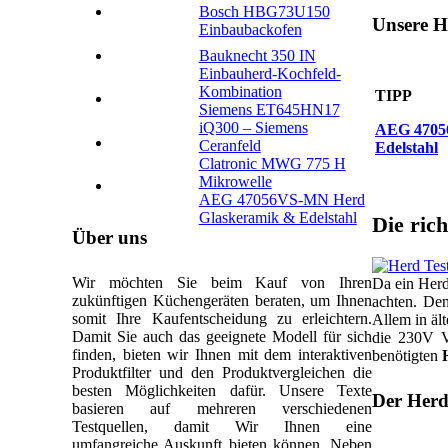
Bosch HBG73U150
Unsere 
Einbaubackofen
Bauknecht 350 IN
Einbauherd-Kochfeld-
Kombination
TIPP
Siemens ET645HN17
iQ300 – Siemens
AEG 4705
Ceranfeld
Edelstahl
Clatronic MWG 775 H
Mikrowelle
AEG 47056VS-MN Herd
Glaskeramik & Edelstahl
Die ric
Über uns
Wir möchten Sie beim Kauf von Ihren
Da ein Herd
zukünftigen Küchengeräten beraten, um Ihnen
achten. De
somit Ihre Kaufentscheidung zu erleichtern.
Allem in äl
Damit Sie auch das geeignete Modell für sich
die 230V V
finden, bieten wir Ihnen mit dem interaktiven
benötigten
Produktfilter und den Produktvergleichen die
besten Möglichkeiten dafür. Unsere Texte
Der Herd
basieren auf mehreren verschiedenen
Testquellen, damit Wir Ihnen eine
umfangreiche Auskunft bieten können. Neben