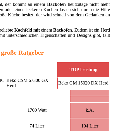
ht, der kommt an einem
Backofen
heutzutage nicht mehr
en oder einen leckeren Kuchen lassen sich durch die Hilfe
roße Küche besitzt, der wird schnell von dem Gedanken an
beliebte
Kochfeld mit
einem
Backofen
. Zudem ist ein Herd
it unterschiedlichen Eigenschaften und Designs gibt, fällt
 große Ratgeber
TOP Leistung
HC
Beko CSM 67300 GX
Beko GM 15020 DX Herd
Herd
1700 Watt
k.A.
74 Liter
104 Liter