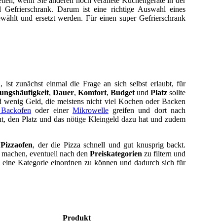
ten, wenn Sie anderen noch veraltete Küchengeräte in der
 Gefrierschrank. Darum ist eine richtige Auswahl eines
ewählt und ersetzt werden. Für einen super Gefrierschrank
ist zunächst einmal die Frage an sich selbst erlaubt, für
ngshäufigkeit
,
Dauer
,
Komfort
,
Budget
und
Platz
sollte
nd wenig Geld, die meistens nicht viel Kochen oder Backen
 Backofen
oder einer
Mikrowelle
greifen und dort nach
ht, den Platz und das nötige Kleingeld dazu hat und zudem
n
Pizzaofen
, der die Pizza schnell und gut knusprig backt.
u machen, eventuell nach den
Preiskategorien
zu filtern und
n eine Kategorie einordnen zu können und dadurch sich für
Produkt