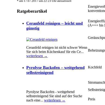
* am 17.07.2017 um 22:23 Uhr aktualisiert
Energiever
konventione
Ratgeberartikel
Energieeffi
Ceranfeld reinigen – leicht und
(A+++ bis 
günstig
Geräuschpe
Ceranfeld reinigen ist nicht schwer Wenn
Beheizungs
Sie sich beim Küchenkauf für ein Ce...
weiterlesen →
Pyrolyse Backofen – weitgehend
Kochfeld
selbstreinigend
Stromansch
Selbstreini
Pyrolyse Backofen - weitgehend
selbstreinigend Sie sind auf der Suche
Preis
nach eine...
weiterlesen →