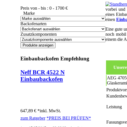
Preis von - bis :
0
-
1700
€
vorbei und
Marke
eines Einba
einen
Einb
Backofenarten
Eine gute u
Zusatzkomponenten
noch mobil
einem die A
Einbaubackofen Empfehlung
Unsere
Neff BCR 4522 N
AEG 4705
Einbaubackofen
Glaskerami
Produktvor
Kundenbew
Leistung
647,89 € *
inkl. MwSt.
zum Ratgeber
*PREIS BEI
PRÜFEN*
Fassungsv