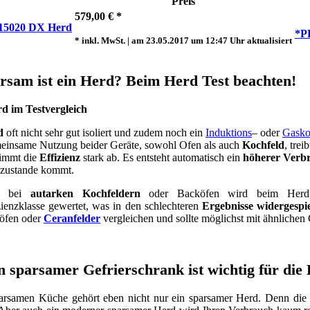
Preis
579,00 € *
15020 DX Herd
*P
* inkl. MwSt. | am 23.05.2017 um 12:47 Uhr aktualisiert
rsam ist ein Herd? Beim Herd Test beachten!
d
oft nicht sehr gut isoliert und zudem noch ein
Induktions
– oder
Gasko
einsame Nutzung beider Geräte, sowohl Ofen als auch
Kochfeld
, tre
nimmt die
Effizienz
stark ab. Es entsteht automatisch ein
höherer Verb
g zustande kommt.
ls bei
autarken Kochfeldern
oder Backöfen wird beim Herd d
zienzklasse gewertet, was in den schlechteren
Ergebnisse widergespie
öfen oder
Ceranfelder
vergleichen und sollte möglichst mit ähnlichen
n sparsamer Gefrierschrank ist wichtig für die
parsamen Küche gehört eben nicht nur ein sparsamer Herd. Denn di