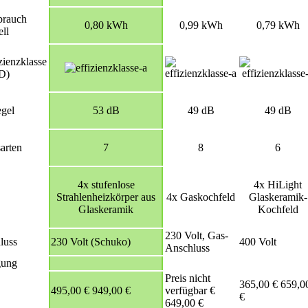
brauch
0,80 kWh
0,99 kWh
0,79 kWh
ll
zienzklasse
D)
gel
53 dB
49 dB
49 dB
arten
7
8
6
4x stufenlose
4x HiLight
Strahlenheizkörper aus
4x Gaskochfeld
Glaskeramik-
Glaskeramik
Kochfeld
230 Volt, Gas-
luss
230 Volt (Schuko)
400 Volt
Anschluss
gung
Preis nicht
365,00
€
659,0
495,00
€
949,00 €
verfügbar
€
€
649,00 €