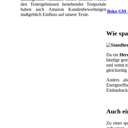
den Testergebnissen bestehender Testportale
haben auch Amazon Kundenbewertungen
Beko GM 
maßgeblich Einfluss auf unsere Texte.
Wie spa
Da ein
Her
häufige gem
und somit 
gleichzeiti
Anders a
Energieeffi
Einbauback
Auch ei
Zu einer s