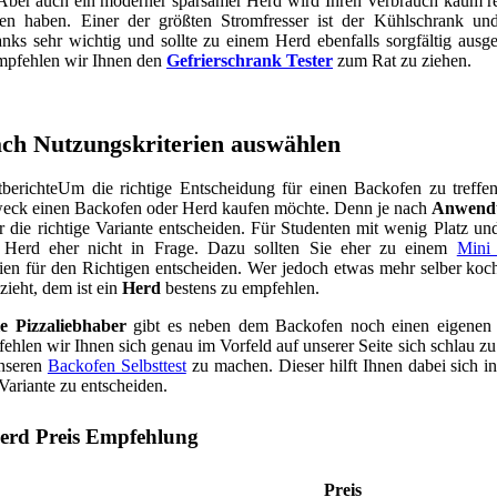
Aber auch ein moderner sparsamer Herd wird Ihren Verbrauch kaum ret
en haben. Einer der größten Stromfresser ist der Kühlschrank und
anks sehr wichtig und sollte zu einem Herd ebenfalls sorgfältig ausg
mpfehlen wir Ihnen den
Gefrierschrank Tester
zum Rat zu ziehen.
ch Nutzungskriterien auswählen
Um die richtige Entscheidung für einen Backofen zu treffen, 
eck einen Backofen oder Herd kaufen möchte. Denn je nach
Anwendu
r die richtige Variante entscheiden. Für Studenten mit wenig Platz u
Herd eher nicht in Frage. Dazu sollten Sie eher zu einem
Mini
rien für den Richtigen entscheiden. Wer jedoch etwas mehr selber koc
zieht, dem ist ein
Herd
bestens zu empfehlen.
le Pizzaliebhaber
gibt es neben dem Backofen noch einen eigene
hlen wir Ihnen sich genau im Vorfeld auf unserer Seite sich schlau z
unseren
Backofen Selbsttest
zu machen. Dieser hilft Ihnen dabei sich i
 Variante zu entscheiden.
erd Preis Empfehlung
Preis