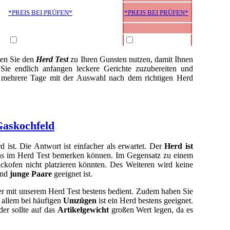
*PREIS BEI
PRÜFEN*
*PREIS BEI
PRÜFEN*
ten Sie den
Herd Test
zu Ihren Gunsten nutzen, damit Ihnen
 Sie endlich anfangen leckere Gerichte zuzubereiten und
t mehrere Tage mit der Auswahl nach dem richtigen Herd
ist. Die Antwort ist einfacher als erwartet. Der
Herd ist
uns im Herd Test bemerken können. Im Gegensatz zu einem
ackofen nicht platzieren könnten. Des Weiteren wird keine
nd
junge Paare
geeignet ist.
er mit unserem Herd Test bestens bedient. Zudem haben Sie
 allem bei häufigen
Umzügen
ist ein Herd bestens geeignet.
der sollte auf das
Artikelgewicht
großen Wert legen, da es