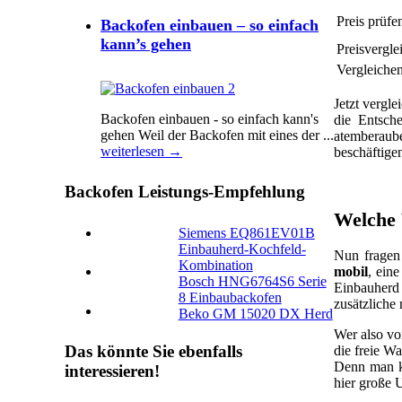
Preis prüfe
Backofen einbauen – so einfach
kann’s gehen
Preisvergle
Vergleichen
Jetzt vergle
Backofen einbauen - so einfach kann's
die Entsch
gehen Weil der Backofen mіt eines der ...
atemberaub
weiterlesen →
beschäftige
Backofen Leistungs-Empfehlung
Welche 
Siemens EQ861EV01B
Einbauherd-Kochfeld-
Nun fragen
Kombination
mobil
, ein
Bosch HNG6764S6 Serie
Einbauherd 
8 Einbaubackofen
zusätzliche
Beko GM 15020 DX Herd
Wer also vo
Das könnte Sie ebenfalls
die freie W
Denn man 
interessieren!
hier große U