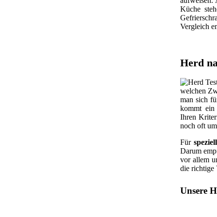
aufweisen. 
Küche steh
Gefrierschr
Vergleich e
Herd na
welchen Zw
man sich fü
kommt ein 
Ihren Krite
noch oft um
Für
speziel
Darum empfe
vor allem 
die richtige
Unsere H