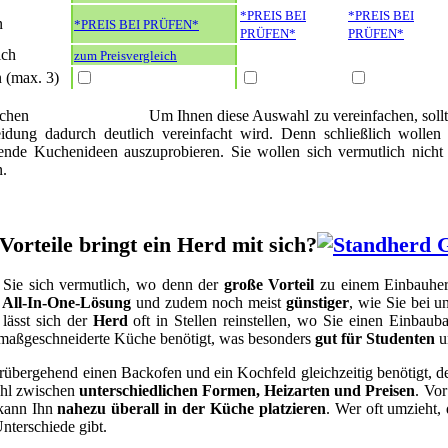
*PREIS BEI
*PREIS BEI
n
*PREIS BEI
PRÜFEN*
PRÜFEN*
PRÜFEN*
ich
zum Preisvergleich
 (max. 3)
ichen
Um Ihnen diese Auswahl zu vereinfachen, soll
eidung dadurch deutlich vereinfacht wird. Denn schließlich wollen
ende Kuchenideen auszuprobieren. Sie wollen sich vermutlich nich
n.
Vorteile bringt ein Herd mit sich?
 Sie sich vermutlich, wo denn der
große Vorteil
zu einem Einbauherd 
e
All-In-One-Lösung
und zudem noch meist
günstiger
, wie Sie bei 
lässt sich der
Herd
oft in Stellen reinstellen, wo Sie einen Einbaub
 maßgeschneiderte Küche benötigt, was besonders
gut für Studenten
u
rübergehend einen Backofen und ein Kochfeld gleichzeitig benötigt, d
ahl zwischen
unterschiedlichen Formen, Heizarten und Preisen
. Vor
kann Ihn
nahezu überall in der Küche platzieren
. Wer oft umzieht, 
nterschiede gibt.