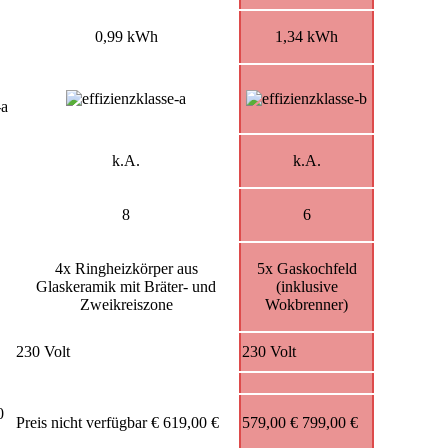
0,99 kWh
1,34 kWh
k.A.
k.A.
8
6
4x Ringheizkörper aus
5x Gaskochfeld
Glaskeramik mit Bräter- und
(inklusive
Zweikreiszone
Wokbrenner)
230 Volt
230 Volt
0
Preis nicht verfügbar
€
619,00 €
579,00
€
799,00 €