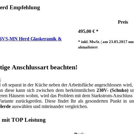
Herd Empfehlung
Preis
495,00 € *
6VS-MN Herd Glaskeramik &
* inkl. MwSt. | am 23.05.2017 u
aktualisiert
htige Anschlussart beachten!
 oft separat in der Küche neben der Arbeitsfläche angeschlossen wird, 
nn diese kann sich zwischen dem herkömmlichen
230V- (Schuko)
un
teren Häusern wohnt, wird das Problem mit dem Starkstrom-Anschluss k
ariante zurückgreifen. Diese findet Ihr als gesonderten Punkt in 
Herde
auswählen und miteinander vergleichen.
 mit TOP Leistung