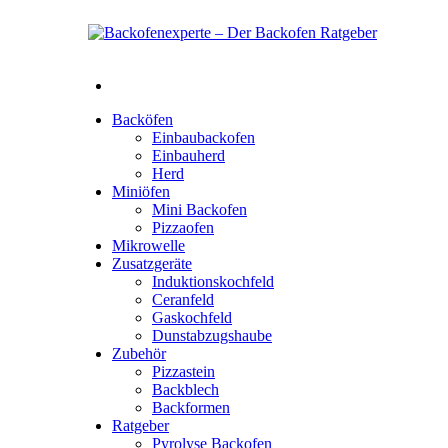
Backöfen
Einbaubackofen
Einbauherd
Herd
Miniöfen
Mini Backofen
Pizzaofen
Mikrowelle
Zusatzgeräte
Induktionskochfeld
Ceranfeld
Gaskochfeld
Dunstabzugshaube
Zubehör
Pizzastein
Backblech
Backformen
Ratgeber
Pyrolyse Backofen