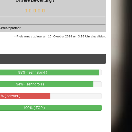
Unsere Bewertung !
ffiliatepartner
* Preis wurde zuletzt am 15. Oktober 2018 um 3:19 Uhr aktualisiert.
98% ( sehr stark! )
94% ( sehr groß )
% ( schwer )
100% ( TOP )