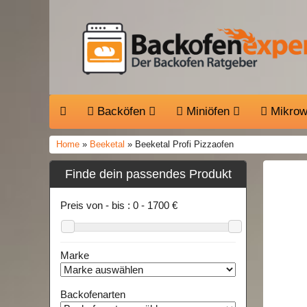
Backöfen
Miniöfen
Mikrow
Home
»
Beeketal
» Beeketal Profi Pizzaofen
Finde dein passendes Produkt
Preis von - bis :
0
-
1700
€
Marke
Backofenarten