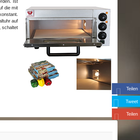
rden. Ist
f die mit
konstant.
ltuhr auf
 schaltet
Teilen
Tweet
Teilen