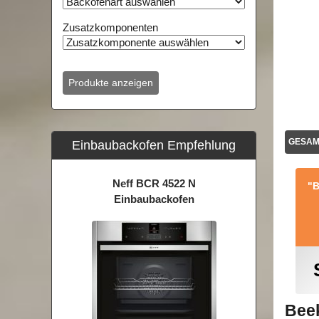
Zusatzkomponenten
GESA
Einbaubackofen Empfehlung
Neff BCR 4522 N
"B
Einbaubackofen
Beek