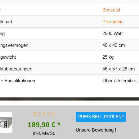
e
Beeketal
fenart
Pizzaofen
ung
2000 Watt
ungsvermögen
40 x 40 cm
lgewicht
25 kg
ktabmessungen
56 x 57 x 28 cm
e Spezifikationen
Ober-/Unterhitze,
PREIS BEI
PRÜFEN*
189,90 € *
Unsere Bewertung !
inkl. MwSt.