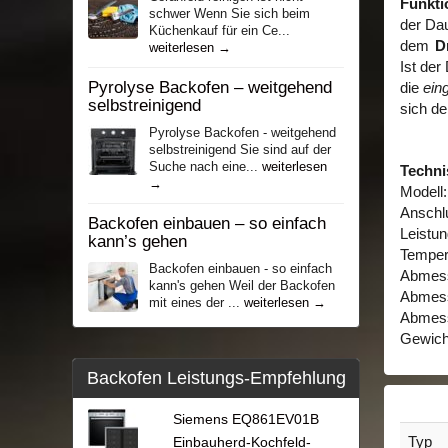
Funkti
schwer Wenn Sie sich beim
der Dau
Küchenkauf für ein Ce...
dem
D
weiterlesen →
Ist der
Pyrolyse Backofen – weitgehend
die
ein
selbstreinigend
sich de
Pyrolyse Backofen - weitgehend
selbstreinigend Sie sind auf der
Suche nach eine...
weiterlesen
Techni
→
Modell
Anschl
Backofen einbauen – so einfach
Leistun
kann’s gehen
Tempera
Backofen einbauen - so einfach
Abmess
kann's gehen Weil der Backofen
Abmess
mіt eines der ...
weiterlesen →
Abmess
Gewicht
Backofen Leistungs-Empfehlung
Siemens EQ861EV01B
Typ
Einbauherd-Kochfeld-