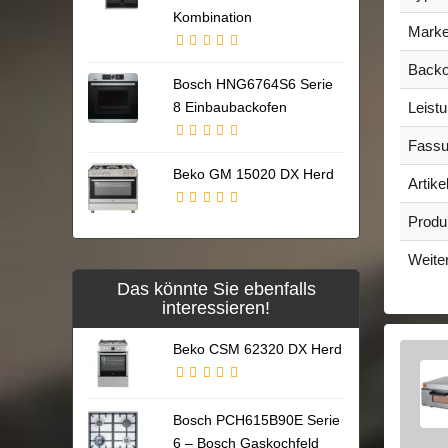
Kombination
Mark
Backo
Bosch HNG6764S6 Serie
Leist
8 Einbaubackofen
Fass
Beko GM 15020 DX Herd
Artike
Produ
Weiter
Das könnte Sie ebenfalls
interessieren!
Beko CSM 62320 DX Herd
Bosch PCH615B90E Serie
6 – Bosch Gaskochfeld