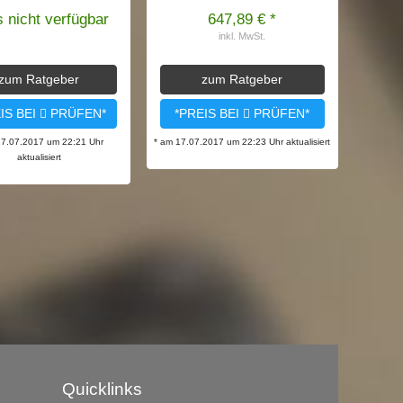
s nicht verfügbar
647,89 € *
inkl. MwSt.
zum Ratgeber
zum Ratgeber
IS BEI
PRÜFEN*
*PREIS BEI
PRÜFEN*
17.07.2017 um 22:21 Uhr
* am 17.07.2017 um 22:23 Uhr aktualisiert
aktualisiert
Quicklinks