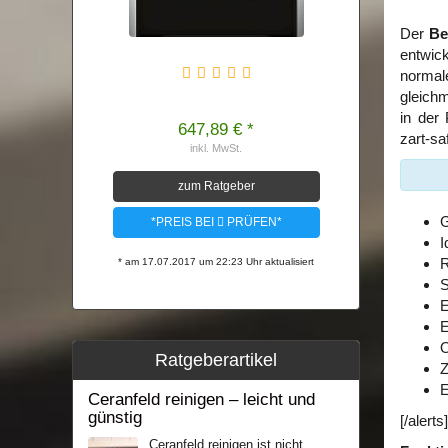
Der
Be
entwick
normal
gleichm
in der
647,89 € *
zart-sa
inkl. MwSt.
zum Ratgeber
G
*PREIS BEI
PRÜFEN*
I
R
* am 17.07.2017 um 22:23 Uhr aktualisiert
S
E
E
O
Ratgeberartikel
Z
E
Ceranfeld reinigen – leicht und
günstig
[/alerts]
Ceranfeld reinigen ist nicht