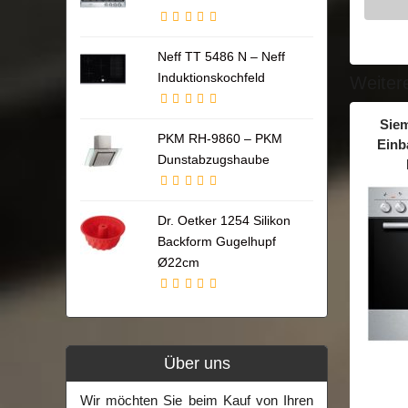
Neff TT 5486 N – Neff
Induktionskochfeld
Weiter
Sie
PKM RH-9860 – PKM
Einb
Dunstabzugshaube
Dr. Oetker 1254 Silikon
Backform Gugelhupf
Ø22cm
Über uns
Wir möchten Sie beim Kauf von Ihren