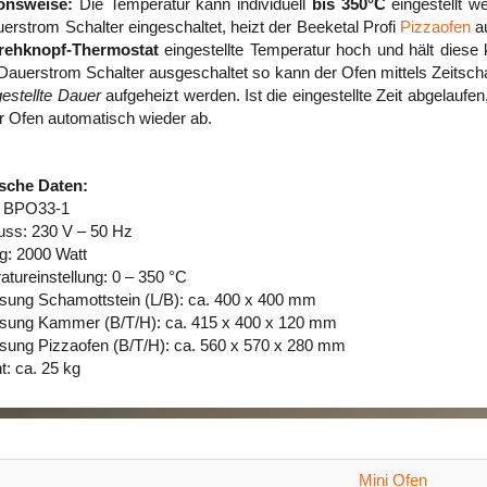
onsweise:
Die Temperatur kann individuell
bis 350°C
eingestellt we
erstrom Schalter eingeschaltet, heizt der Beeketal Profi
Pizzaofen
au
rehknopf-Thermostat
eingestellte Temperatur hoch und hält diese 
 Dauerstrom Schalter ausgeschaltet so kann der Ofen mittels Zeitscha
gestellte Dauer
aufgeheizt werden. Ist die eingestellte Zeit abgelaufen,
r Ofen automatisch wieder ab.
sche Daten:
: BPO33-1
uss: 230 V – 50 Hz
g: 2000 Watt
tureinstellung: 0 – 350 °C
ung Schamottstein (L/B): ca. 400 x 400 mm
ung Kammer (B/T/H): ca. 415 x 400 x 120 mm
ung Pizzaofen (B/T/H): ca. 560 x 570 x 280 mm
: ca. 25 kg
Mini Ofen