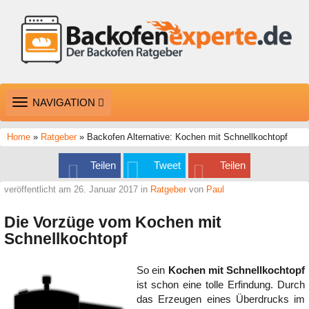
TOGGLE
NAVIGATION
NAVIGATION
Home
»
Ratgeber
» Backofen Alternative: Kochen mit Schnellkochtopf
Teilen
Tweet
Teilen
veröffentlicht am 26. Januar 2017 in
Ratgeber
von
Paul
Die Vorzüge vom Kochen mit
Schnellkochtopf
So ein
Kochen mit Schnellkochtopf
ist schon eine tolle Erfindung. Durch
das Erzeugen eines Überdrucks im