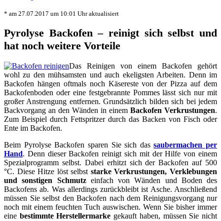
* am 27.07.2017 um 10:01 Uhr aktualisiert
Pyrolyse Backofen – reinigt sich selbst und
hat noch weitere Vorteile
Das Reinigen von einem Backofen gehört
wohl zu den mühsamsten und auch ekeligsten Arbeiten. Denn im
Backofen hängen oftmals noch Käsereste von der Pizza auf dem
Backofenboden oder eine festgebrannte Pommes lässt sich nur mit
großer Anstrengung entfernen. Grundsätzlich bilden sich bei jedem
Backvorgang an den Wänden in einem
Backofen Verkrustungen
.
Zum Beispiel durch Fettspritzer durch das Backen von Fisch oder
Ente im Backofen.
Beim Pyrolyse Backofen sparen Sie sich das
saubermachen per
Hand
. Denn dieser Backofen reinigt sich mit der Hilfe von einem
Spezialprogramm selbst. Dabei erhitzt sich der Backofen auf 500
°C. Diese Hitze löst selbst
starke Verkrustungen, Verklebungen
und sonstigen Schmutz
einfach von Wänden und Boden des
Backofens ab. Was allerdings zurückbleibt ist Asche. Anschließend
müssen Sie selbst den Backofen nach dem Reinigungsvorgang nur
noch mit einem feuchten Tuch auswischen. Wenn Sie bisher immer
eine
bestimmte Herstellermarke
gekauft haben, müssen Sie nicht