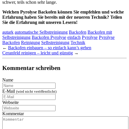
schwer, teils schon sehr lange.
Welchen Pyrolyse Backofen können Sie empfehlen und welche
Erfahrung haben Sie bereits mit der neueren Technik? Teilen
Sie die Erfahrung mit unseren Lesern!
autark
automatische Selbstreinigung
Backofen
Backofen mit
Selbstreinigung
Backofen Pyrolyse
einfach
Pyrolyse
Pyrolyse
Backofen
Reinigung
Selbstreinigung
Technik
←
Backofen einbauen – so einfach kann’s gehen
Ceranfeld reinigen – leicht und günstig
→
Kommentar schreiben
Name
E-Mail
(wird nicht veröffentlicht)
Webseite
Kommentar