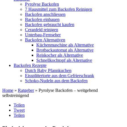
Pyrolyse Backofen
7 Hausmittel zum Backofen Reinigen
Backofen anschliessen
Backofen einbauen
Backofen gebraucht kaufen
Ceranfeld reinigen
Unterbau-Fernseher
Backofen Alternativen
Küchenmaschine als Alternative
Brotbackautomat als Alternative
Reiskocher als Alternative
Schnellkochtopf als Alternative
Backofen Rezepte
Dutch Baby Pfannkuchen
Eissplittertorte aus dem Gefrierschrank
Schoko-Nudeln aus dem Backofen
Home
»
Ratgeber
» Pyrolyse Backofen – weitgehend
selbstreinigend
Teilen
Tweet
Teilen