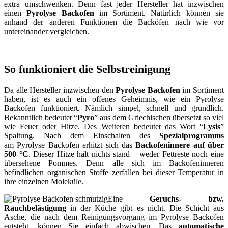
extra umschwenken. Denn fast jeder Hersteller hat inzwischen
einen
Pyrolyse Backofen
im Sortiment. Natürlich können sie
anhand der anderen Funktionen die Backöfen nach wie vor
untereinander vergleichen.
So funktioniert die Selbstreinigung
Da alle Hersteller inzwischen den
Pyrolyse Backofen
im Sortiment
haben, ist es auch ein offenes Geheimnis, wie ein Pyrolyse
Backofen funktioniert. Nämlich simpel, schnell und gründlich.
Bekanntlich bedeutet “
Pyro
” aus dem Griechischen übersetzt so viel
wie Feuer oder Hitze. Des Weiteren bedeutet das Wort “
Lysis
”
Spaltung. Nach dem Einschalten des
Spezialprogramms
am Pyrolyse Backofen erhitzt sich das
Backofeninnere auf über
500 °C
. Dieser Hitze hält nichts stand – weder Fettreste noch eine
übersehene Pommes. Denn alle sich im Backofeninneren
befindlichen organischen Stoffe zerfallen bei dieser Temperatur in
ihre einzelnen Moleküle.
Eine
Geruchs- bzw.
Rauchbelästigung
in der Küche gibt es nicht. Die Schicht aus
Asche, die nach dem Reinigungsvorgang im Pyrolyse Backofen
entsteht, können Sie einfach abwischen. Das
automatische