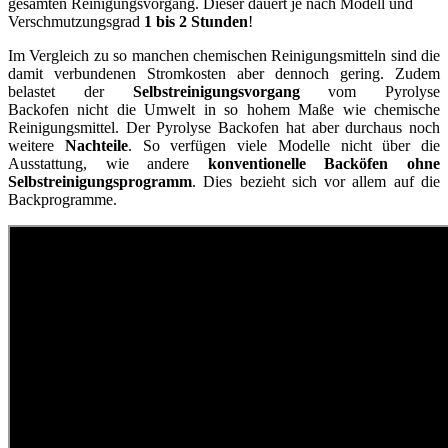
gesamten Reinigungsvorgang. Dieser dauert je nach Modell und
Verschmutzungsgrad
1 bis 2 Stunden
!
Im Vergleich zu so manchen chemischen Reinigungsmitteln sind die
damit verbundenen Stromkosten aber dennoch gering. Zudem
belastet der
Selbstreinigungsvorgang
vom Pyrolyse
Backofen nicht die Umwelt in so hohem Maße wie chemische
Reinigungsmittel. Der Pyrolyse Backofen hat aber durchaus noch
weitere
Nachteile
. So verfügen viele Modelle nicht über die
Ausstattung, wie andere
konventionelle Backöfen ohne
Selbstreinigungsprogramm
. Dies bezieht sich vor allem auf die
Backprogramme.