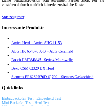
kleine Verkaufsprovision vom jeweiligen Partner Shop. Für Sie
entstehen dadurch natürlich keinerlei zusätzliche Kosten.
Spielzeugtester
Interessante Produkte
Amica Herd – Amica SHC 11153
AEG HK 654070 X-B – AEG Ceranfeld
Bosch HMT84M451 Serie 4 Mikrowelle
Beko CSM 62320 DX Herd
Siemens ER626PB70D iQ700 – Siemens Gaskochfeld
Quicklinks
Einbaubackofen Test
-
Einbauherd Test
Mini Backofen Test
-
Herd Test