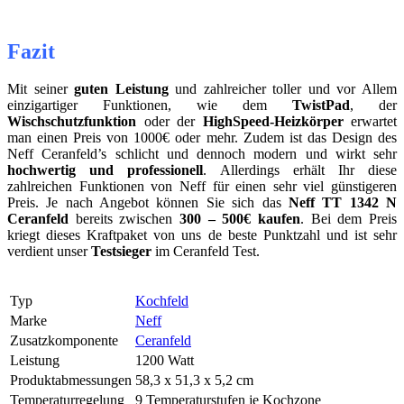
Fazit
Mit seiner
guten Leistung
und zahlreicher toller und vor Allem
einzigartiger Funktionen, wie dem
TwistPad
, der
Wischschutzfunktion
oder der
HighSpeed-Heizkörper
erwartet
man einen Preis von 1000€ oder mehr. Zudem ist das Design des
Neff Ceranfeld’s schlicht und dennoch modern und wirkt sehr
hochwertig und professionell
. Allerdings erhält Ihr diese
zahlreichen Funktionen von Neff für einen sehr viel günstigeren
Preis. Je nach Angebot können Sie sich das
Neff TT 1342 N
Ceranfeld
bereits zwischen
300 – 500€ kaufen
. Bei dem Preis
kriegt dieses Kraftpaket von uns de beste Punktzahl und ist sehr
verdient unser
Testsieger
im Ceranfeld Test.
Typ
Kochfeld
Marke
Neff
Zusatzkomponente
Ceranfeld
Leistung
1200 Watt
Produktabmessungen
58,3 x 51,3 x 5,2 cm
Temperaturregelung
9 Temperaturstufen je Kochzone