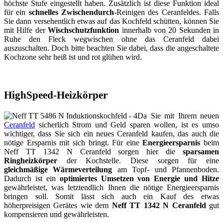
höchste Stufe eingestellt haben. Zusätzlich ist diese Funktion ideal
für ein
schnelles Zwischendurch-
Reinigen des Ceranfeldes. Falls
Sie dann versehentlich etwas auf das Kochfeld schütten, können Sie
mit Hilfe der
Wischschutzfunktion
innerhalb von 20 Sekunden in
Ruhe den Fleck wegwischen ohne das Ceranfeld dabei
auszuschalten. Doch bitte beachten Sie dabei, dass die angeschaltete
Kochzone sehr heiß ist und rot glühen wird.
HighSpeed-Heizkörper
Da Sie mit Ihrem neuen
Ceranfeld
sicherlich Strom und Geld sparen wollen, ist es umso
wichtiger, dass Sie sich ein neues Ceranfeld kaufen, das auch die
nötige Ersparnis mit sich bringt. Für eine
Energieersparnis
beim
Neff TT 1342 N Ceranfeld sorgen hier die
sparsamen
Ringheizkörper
der Kochstelle. Diese sorgen für eine
gleichmäßige Wärmeverteilung
am Topf- und Pfannenboden.
Dadurch ist ein
optimiertes Umsetzen von Energie und Hitze
gewährleistet, was letztendlich Ihnen die nötige Energieersparnis
bringen soll. Somit lässt sich auch ein Kauf des etwas
höherpreisigen Gerätes wie dem
Neff TT 1342 N Ceranfeld
gut
kompensieren und gewährleisten.