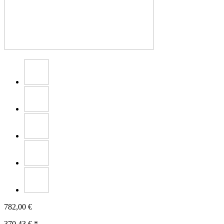
782,00 €
370,43
€ *