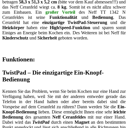
betragen
58,3 x 51,3 x 5,2 cm
(bitte vor dem Kauf abmessen!!!) und
das Neff Ceranfeld wiegt ca.
8 kg
. Somit ist es nicht allzu schwer
zum Einbauen. Ein
großer Vorteil
des Neff TT 1342 N
Ceranfeldes ist seine
Funktionalität
und
Bedienung
. Das
Ceranfeld hat eine
einzigartige TwistPad-Steuerung
und die
Heizkörper
haben eine
HighSpeed-Funktion
und sparen somit
Einiges an Energie beim Kochen ein. Des Weiteren ist bei Neff für
Kinderschutz
und
Sicherheit
geboten worden.
Funktionen:
TwistPad – Die einzigartige Ein-Knopf-
Bedienung
Kennen Sie das Problem, wenn Sie beim Kochen nur eine Hand zur
Verfügung haben, weil Sie mit der anderen entweder gerade das
Telefon in der Hand halten oder aber bereits dabei sind die
Vorspeise auf dem Ceranfeld zu rühren? Dann werden Sie die
Ein-
Knopf-Bedienung
lieben. Diese ermöglicht Ihnen eine sehr
leichte
Bedienung
des gesamten
Neff Ceranfeldes
mit nur einer Hand.
Dabei wird das
TwistPad
durch einen
Magnet
an den bestimmten
Punkt angedockt und lässt sich anschließend in alle Richtungen hin