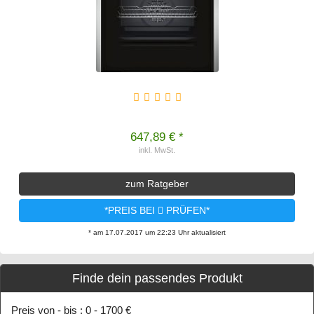
647,89 € *
inkl. MwSt.
zum Ratgeber
*PREIS BEI
PRÜFEN*
* am 17.07.2017 um 22:23 Uhr aktualisiert
Finde dein passendes Produkt
Preis von - bis :
0
-
1700
€