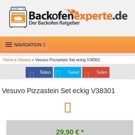
TOGGLE
NAVIGATION
NAVIGATION
Home
»
Vesuvo
» Vesuvo Pizzastein Set eckig V38301
Teilen
Tweet
Teilen
Vesuvo Pizzastein Set eckig V38301
29,90
€ *