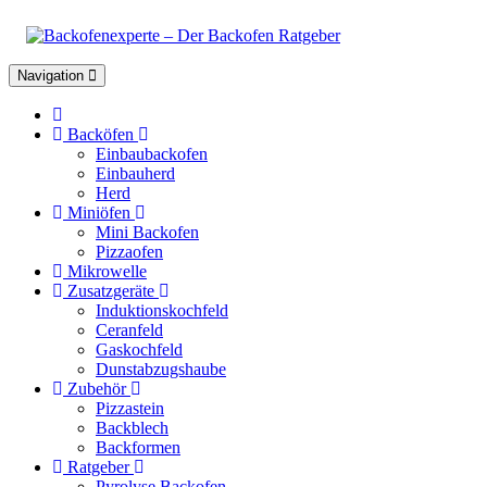
Toggle
Navigation
navigation
Backöfen
Einbaubackofen
Einbauherd
Herd
Miniöfen
Mini Backofen
Pizzaofen
Mikrowelle
Zusatzgeräte
Induktionskochfeld
Ceranfeld
Gaskochfeld
Dunstabzugshaube
Zubehör
Pizzastein
Backblech
Backformen
Ratgeber
Pyrolyse Backofen