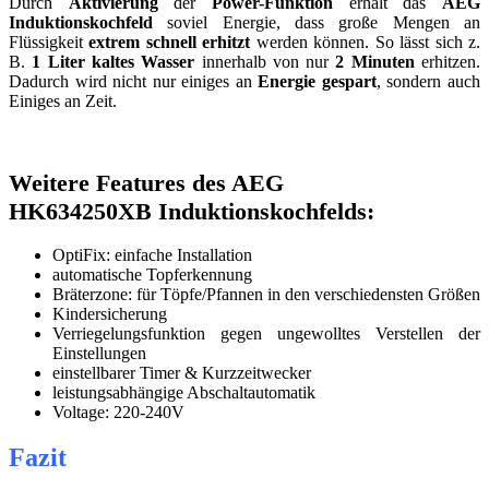
Durch
Aktivierung
der
Power-Funktion
erhält das
AEG
Induktionskochfeld
soviel Energie, dass große Mengen an
Flüssigkeit
extrem schnell erhitzt
werden können. So lässt sich z.
B.
1 Liter kaltes Wasser
innerhalb von nur
2 Minuten
erhitzen.
Dadurch wird nicht nur einiges an
Energie gespart
, sondern auch
Einiges an Zeit.
Weitere Features des AEG
HK634250XB Induktionskochfelds:
OptiFix: einfache Installation
automatische Topferkennung
Bräterzone: für Töpfe/Pfannen in den verschiedensten Größen
Kindersicherung
Verriegelungsfunktion gegen ungewolltes Verstellen der
Einstellungen
einstellbarer Timer & Kurzzeitwecker
leistungsabhängige Abschaltautomatik
Voltage: 220-240V
Fazit